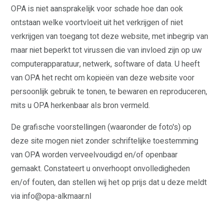
OPA is niet aansprakelijk voor schade hoe dan ook
ontstaan welke voortvloeit uit het verkrijgen of niet
verkrijgen van toegang tot deze website, met inbegrip van
maar niet beperkt tot virussen die van invloed zijn op uw
computerapparatuur, netwerk, software of data. U heeft
van OPA het recht om kopieën van deze website voor
persoonlijk gebruik te tonen, te bewaren en reproduceren,
mits u OPA herkenbaar als bron vermeld.
WAAR STAAN WIJ VOOR?
VERKIEZINGSPROGRAMMA
De grafische voorstellingen (waaronder de foto's) op
STANDPUNTEN
deze site mogen niet zonder schriftelijke toestemming
VRIENDELIJKE OVERHEID
ERFGOED
van OPA worden verveelvoudigd en/of openbaar
VEILIGHEID
ZORG
gemaakt. Constateert u onverhoopt onvolledigheden
ECONOMIE
en/of fouten, dan stellen wij het op prijs dat u deze meldt
GROEN
WONEN
via info@opa-alkmaar.nl
CULTUUR EN KUNST
KLIMAAT
VERKEER