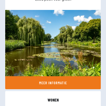
SOCIAAL
DIVERSITEIT EN INTEGRATIE
ONDERWIJS
SPORT
FINANCIËN
STRATEGISCHE POSITIE
FRACTIE
VICTOR KLOOS
GINO ZUCOTTI
TIM VAN KRALINGEN
HENK ADRIAANSE
MARIANNE VELDERS
LAURENS LAKEMAN
WETHOUDER
BESTUUR
PEIL
INFO ONAFHANKELIJKE
PARTIJ ALKMAAR
MEER INFORMATIE
ACTUEEL
CONTACT
WONEN