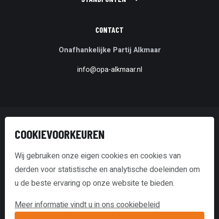
CONTACT
Onafhankelijke Partij Alkmaar
info@opa-alkmaar.nl
© Onafhankelijke Partij Alkmaar
COOKIEVOORKEUREN
Disclaimer & Copyright
Wij gebruiken onze eigen cookies en cookies van
derden voor statistische en analytische doeleinden om
Transparantieverklaring
u de beste ervaring op onze website te bieden.
Cookie policy
Meer informatie vindt u in ons cookiebeleid
website door Webstart