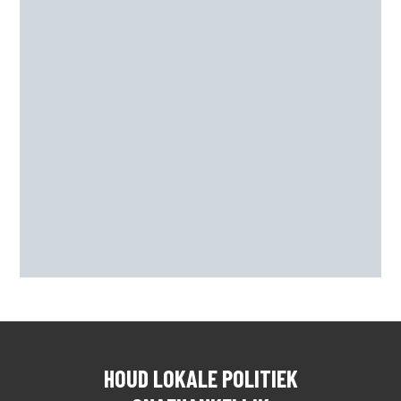
INFO ONAFHANKELIJKE
PARTIJ ALKMAAR
ACTUEEL
CONTACT
HOUD LOKALE POLITIEK