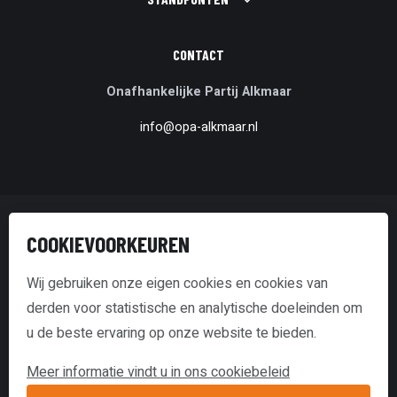
CONTACT
Onafhankelijke Partij Alkmaar
info@opa-alkmaar.nl
© Onafhankelijke Partij Alkmaar
COOKIEVOORKEUREN
Disclaimer & Copyright
Wij gebruiken onze eigen cookies en cookies van
derden voor statistische en analytische doeleinden om
Transparantieverklaring
u de beste ervaring op onze website te bieden.
Cookie policy
Meer informatie vindt u in ons cookiebeleid
website door Webstart