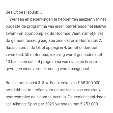
Besluit beslispunt: 1.
1. Wensen en bedenkingen te hebben ten aanzien van het
opgestelde programma van eisen betreffende het nieuwe
zwem- en sportcomplex de Hoornse Vaart, namelijk dat
WAAR STAAN WIJ VOOR?
de gemeenteraad graag zou zien dat er in Hoofdstuk 2,
VERKIEZINGSPROGRAMMA
STANDPUNTEN
Basiseisen, in de tabel op pagina 4, bij het onderdeel
zwembad, 50 meter bad, rekening wordt gehouden met
VRIENDELIJKE OVERHEID
ERFGOED
10 banen en dat het programma van eisen en financiële
VEILIGHEID
ZORG
gevolgen dienovereenkomstig wordt aangepast.
ECONOMIE
GROEN
WONEN
Besluit beslispunt 3: 3. a. Een krediet van € 68.300.000
CULTUUR EN KUNST
KLIMAAT
beschikbaar te stellen voor de realisatie van een nieuw
VERKEER
SOCIAAL
sportcomplex de Hoornse Vaart; b. De exploitatiebijdrage
DIVERSITEIT EN INTEGRATIE
ONDERWIJS
aan Alkmaar Sport per 2029 verhogen met € 252.000
SPORT
FINANCIËN