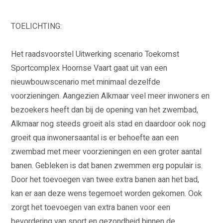
STRATEGISCHE POSITIE
FRACTIE
TOELICHTING:
VICTOR KLOOS
GINO ZUCOTTI
TIM VAN KRALINGEN
HENK ADRIAANSE
Het raadsvoorstel Uitwerking scenario Toekomst
MARIANNE VELDERS
Sportcomplex Hoornse Vaart gaat uit van een
LAURENS LAKEMAN
WETHOUDER
nieuwbouwscenario met minimaal dezelfde
BESTUUR
voorzieningen. Aangezien Alkmaar veel meer inwoners en
PEIL
bezoekers heeft dan bij de opening van het zwembad,
INFO ONAFHANKELIJKE
Alkmaar nog steeds groeit als stad en daardoor ook nog
PARTIJ ALKMAAR
groeit qua inwonersaantal is er behoefte aan een
ACTUEEL
zwembad met meer voorzieningen en een groter aantal
CONTACT
banen. Gebleken is dat banen zwemmen erg populair is.
Door het toevoegen van twee extra banen aan het bad,
kan er aan deze wens tegemoet worden gekomen. Ook
zorgt het toevoegen van extra banen voor een
bevordering van sport en gezondheid binnen de