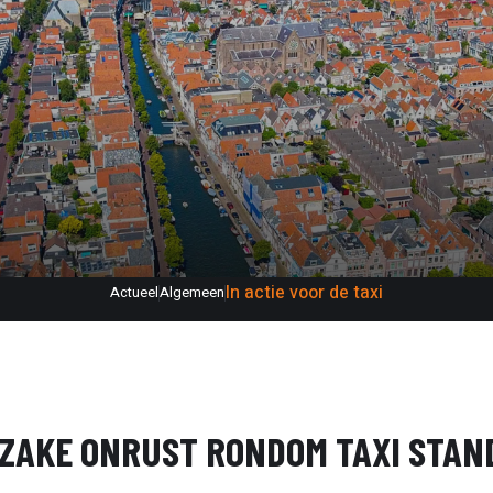
In actie voor de taxi
Actueel
Algemeen
NZAKE ONRUST RONDOM TAXI STA