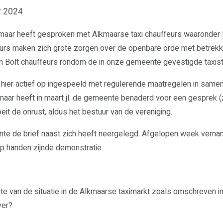
r 2024
kmaar heeft gesproken met Alkmaarse taxi chauffeurs waaronder 
urs maken zich grote zorgen over de openbare orde met betrekki
n Bolt chauffeurs rondom de in onze gemeente gevestigde taxis
hier actief op ingespeeld met regulerende maatregelen in same
maar heeft in maart jl. de gemeente benaderd voor een gesprek (zi
eit de onrust, aldus het bestuur van de vereniging.
ente de brief naast zich heeft neergelegd. Afgelopen week vernam
p handen zijnde demonstratie.
te van de situatie in de Alkmaarse taximarkt zoals omschreven in h
ver?