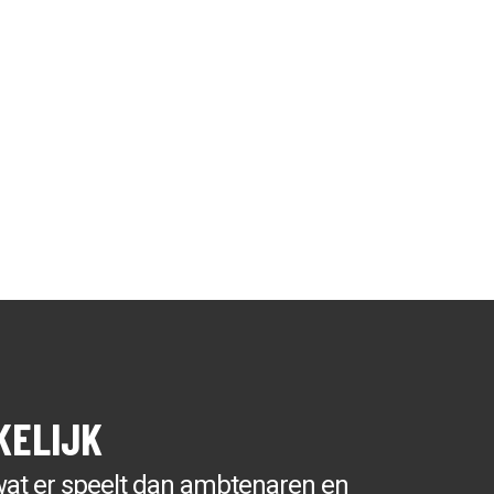
MARIANNE VELDERS
LAURENS LAKEMAN
WETHOUDER
BESTUUR
PEIL
INFO ONAFHANKELIJKE
PARTIJ ALKMAAR
ACTUEEL
CONTACT
KELIJK
wat er speelt dan ambtenaren en