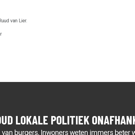
uud van Lier.
r
OUD LOKALE POLITIEK ONAFHAN
g van burgers. Inwoners weten immers beter 