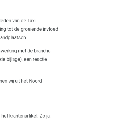
leden van de Taxi
ng tot de groeiende invloed
tandplaatsen.
nwerking met de branche
e bijlage), een reactie
en wij uit het Noord-
et krantenartikel. Zo ja,
WAAR STAAN WIJ VOOR?
VERKIEZINGSPROGRAMMA