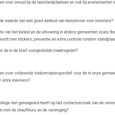
gen over onrust bij de taxistandplaatsen en ook bij evenemente
e de waarde van een goed aanbod van taxivervoer voor inwoners?
gte van het beleid en de uitvoering in andere gemeenten zoals B
ordt met stickers, preventie en extra controle rondom standpla
er de in de brief voorgestelde maatregelen?
rgen over voldoende toekomstperspectief voor de in onze gemee
r onze inwoners?
ollege niet gereageerd heeft op het contactverzoek van de vereni
an met de chauffeurs en de vereniging?