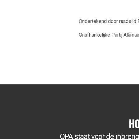
Ondertekend door raadslid R
Onafhankelijke Partij Alkmaa
H
OPA staat voor de inbren