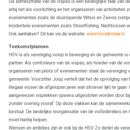
De administratie van de vispas is een belangrijke taak van d
erbij net als voorlichting en het organiseren van activiteiten
evenementen zoals de doorlopende Witvis en Zeevis compet
incidentele evenementen zoals Streetfishing, Nachtvissen en 
Ook aanhaken? Dit kan via de website:
www.hsvalkmaar.nl
Toekomstplannen
HSV is als vereniging volop in beweging en de gemeente is d
partner. Als controleurs van de vispas, als hoeder van de visw
organiseren van pilots of evenementen staat de vereniging v
gemeente. Voorzitter Joop vertelt dat het de opvolging van 
illegaal vissen de afgelopen jaren wat stroever lijkt te gaan.
aangewezen visplekken opeens uitgesloten worden door bij
zonder overleg vooraf. Op deze vlakken kan de samenwerkin
bestuur. De landelijke reorganisatie van de visfederaties e
moet hierbij helpen.
Wensen en ambities zijn er ook bij de HSV. Zo denkt de vere