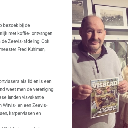
p bezoek bij de
lijk met koffie- ontvangen
an de Zeevis-afdeling. Ook
ngmeester Fred Kuhlman,
tvissers als lid en is een
land weet men de vereniging
ese landen visvakantie
n Witvis- en een Zeevis-
ssen, karpervissen en