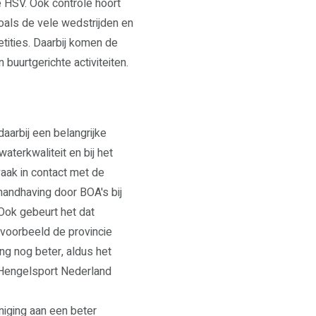
e HSV. Ook controle hoort
 zoals de vele wedstrijden en
ities. Daarbij komen de
buurtgerichte activiteiten.
aarbij een belangrijke
aterkwaliteit en bij het
aak in contact met de
handhaving door BOA's bij
 Ook gebeurt het dat
voorbeeld de provincie
g nog beter, aldus het
n Hengelsport Nederland
niging aan een beter