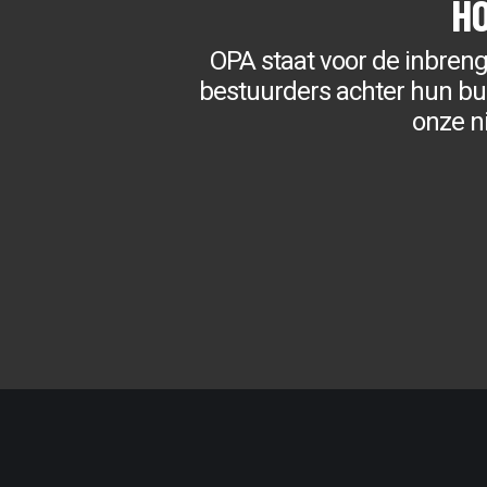
H
OPA staat voor de inbren
bestuurders achter hun bure
onze n