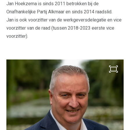
Jan Hoekzema is sinds 2011 betrokken bij de
Onafhankelijke Partij Alkmaar en sinds 2014 raadslid.
Jan is ook voorzitter van de werkgeversdelegatie en vice
voorzitter van de raad (tussen 2018-2023 eerste vice
voorzitter).
WAAR STAAN WIJ VOOR?
VERKIEZINGSPROGRAMMA
STANDPUNTEN
VRIENDELIJKE OVERHEID
ERFGOED
VEILIGHEID
ZORG
ECONOMIE
GROEN
WONEN
CULTUUR EN KUNST