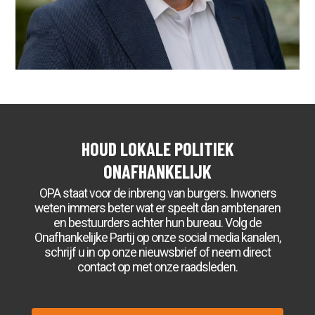
KLIMAAT
VERKEER
SOCIAAL
DIVERSITEIT EN INTEGRATIE
ONDERWIJS
SPORT
FINANCIËN
STRATEGISCHE POSITIE
FRACTIE
VICTOR KLOOS
GINO ZUCOTTI
HOUD LOKALE POLITIEK
TIM VAN KRALINGEN
HENK ADRIAANSE
ONAFHANKELIJK
MARIANNE VELDERS
LAURENS LAKEMAN
WETHOUDER
OPA staat voor de inbreng van burgers. Inwoners
BESTUUR
weten immers beter wat er speelt dan ambtenaren
en bestuurders achter hun bureau. Volg de
PEIL
Onafhankelijke Partij op onze social media kanalen,
INFO ONAFHANKELIJKE
schrijf u in op onze nieuwsbrief of neem direct
PARTIJ ALKMAAR
contact op met onze raadsleden.
ACTUEEL
CONTACT