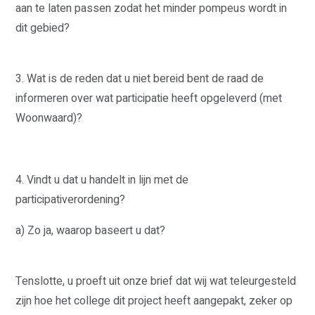
aan te laten passen zodat het minder pompeus wordt in
STRATEGISCHE POSITIE
FRACTIE
dit gebied?
VICTOR KLOOS
GINO ZUCOTTI
TIM VAN KRALINGEN
3. Wat is de reden dat u niet bereid bent de raad de
HENK ADRIAANSE
MARIANNE VELDERS
informeren over wat participatie heeft opgeleverd (met
LAURENS LAKEMAN
WETHOUDER
Woonwaard)?
BESTUUR
PEIL
INFO ONAFHANKELIJKE
4. Vindt u dat u handelt in lijn met de
PARTIJ ALKMAAR
participativerordening?
ACTUEEL
CONTACT
a) Zo ja, waarop baseert u dat?
Tenslotte, u proeft uit onze brief dat wij wat teleurgesteld
zijn hoe het college dit project heeft aangepakt, zeker op