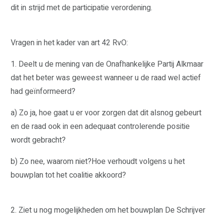
dit in strijd met de participatie verordening.
Vragen in het kader van art 42 RvO:
1. Deelt u de mening van de Onafhankelijke Partij Alkmaar
WAAR STAAN WIJ VOOR?
dat het beter was geweest wanneer u de raad wel actief
VERKIEZINGSPROGRAMMA
had geïnformeerd?
STANDPUNTEN
VRIENDELIJKE OVERHEID
a) Zo ja, hoe gaat u er voor zorgen dat dit alsnog gebeurt
ERFGOED
VEILIGHEID
en de raad ook in een adequaat controlerende positie
ZORG
wordt gebracht?
ECONOMIE
GROEN
WONEN
b) Zo nee, waarom niet?Hoe verhoudt volgens u het
CULTUUR EN KUNST
KLIMAAT
bouwplan tot het coalitie akkoord?
VERKEER
SOCIAAL
DIVERSITEIT EN INTEGRATIE
ONDERWIJS
2. Ziet u nog mogelijkheden om het bouwplan De Schrijver
SPORT
FINANCIËN