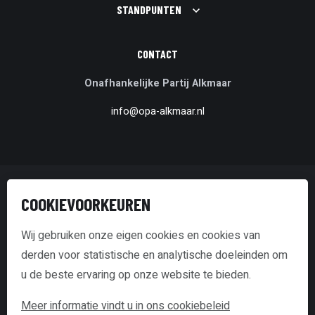
STANDPUNTEN
CONTACT
Onafhankelijke Partij Alkmaar
info@opa-alkmaar.nl
© Onafhankelijke Partij Alkmaar
COOKIEVOORKEUREN
Disclaimer & Copyright
Wij gebruiken onze eigen cookies en cookies van
derden voor statistische en analytische doeleinden om
Transparantieverklaring
u de beste ervaring op onze website te bieden.
Cookie policy
Meer informatie vindt u in ons cookiebeleid
website door Webstart