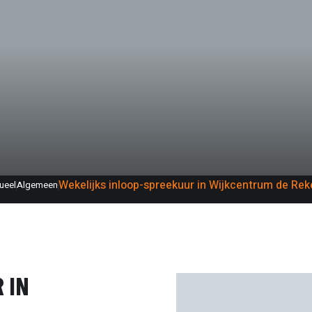
Wekelijks inloop-spreekuur in Wijkcentrum de Rek
ueel
Algemeen
 IN