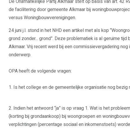
De Onafhankelijke Partij Alkmaar stelt op basis van art. 42
de facilitering door gemeente Alkmaar bij woningbouwproj
versus Woningbouwverenigingen.
24 juni j.l. stond in het NHD een artikel met als kop “Woong
grond zonder... grond”. Deze problematiek is al geruime tij
Alkmaar. Vrij recent werd bij een commissievergadering nog 
onderwerp.
OPA heeft de volgende vragen:
1. Is het college en de gemeentelijke organisatie nog bezig
2. Indien het antwoord “ja” is op vraag 1. Wat is het problee
(korting bij grondaankoop) bij woongroepen en woningbouwv
verplichtingen (percentage sociaal en inkomenstoets) worde