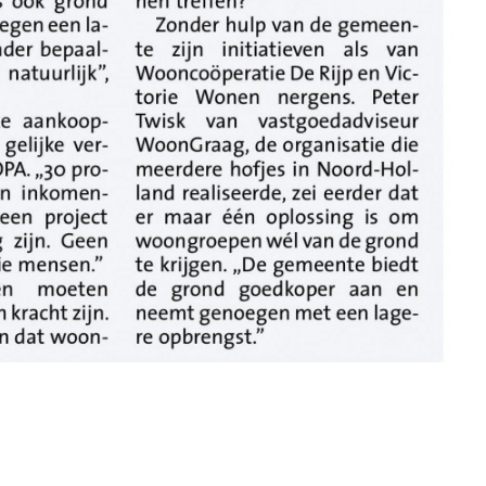
WAAR STAAN WIJ VOOR?
VERKIEZINGSPROGRAMMA
STANDPUNTEN
VRIENDELIJKE OVERHEID
ERFGOED
VEILIGHEID
ZORG
ECONOMIE
GROEN
WONEN
CULTUUR EN KUNST
KLIMAAT
VERKEER
SOCIAAL
DIVERSITEIT EN INTEGRATIE
ONDERWIJS
SPORT