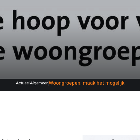
Woongroepen; maak het mogelijk
Actueel
Algemeen