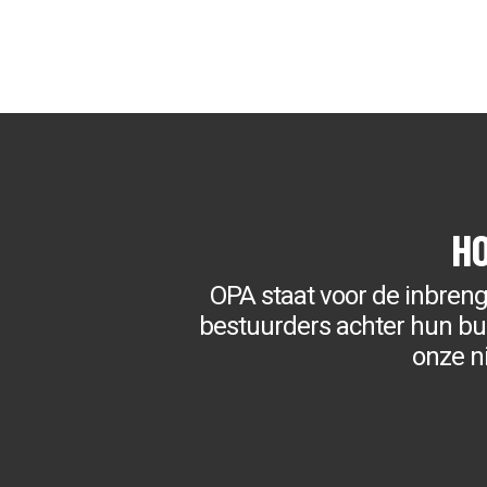
H
OPA staat voor de inbren
bestuurders achter hun bure
onze n