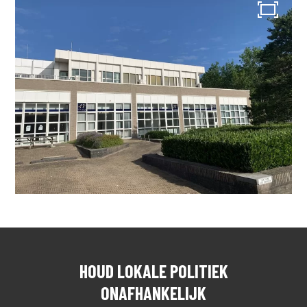
FRACTIE
VICTOR KLOOS
GINO ZUCOTTI
TIM VAN KRALINGEN
HENK ADRIAANSE
MARIANNE VELDERS
LAURENS LAKEMAN
WETHOUDER
BESTUUR
PEIL
INFO ONAFHANKELIJKE
PARTIJ ALKMAAR
ACTUEEL
CONTACT
HOUD LOKALE POLITIEK
ONAFHANKELIJK