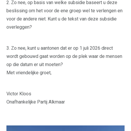
2. Zo nee, op basis van welke subsidie baseert u deze
beslissing om het voor de ene groep wel te verlengen en
voor de andere niet. Kunt u de tekst van deze subsidie
overleggen?
WAAR STAAN WIJ VOOR?
VERKIEZINGSPROGRAMMA
3. Zo nee, kunt u aantonen dat er op 1 juli 2026 direct
STANDPUNTEN
wordt gebouwd gaat worden op de plek waar de mensen
VRIENDELIJKE OVERHEID
op die datum er uit moeten?
ERFGOED
VEILIGHEID
Met vriendelijke groet,
ZORG
ECONOMIE
GROEN
WONEN
CULTUUR EN KUNST
Victor Kloos
KLIMAAT
Onafhankelijke Partij Alkmaar
VERKEER
SOCIAAL
DIVERSITEIT EN INTEGRATIE
ONDERWIJS
SPORT
FINANCIËN
STRATEGISCHE POSITIE