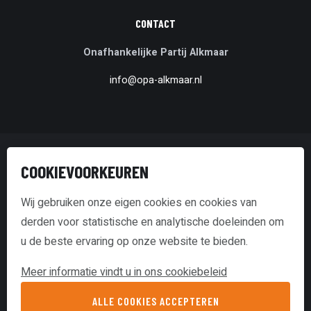
CONTACT
Onafhankelijke Partij Alkmaar
info@opa-alkmaar.nl
© Onafhankelijke Partij Alkmaar
COOKIEVOORKEUREN
Disclaimer & Copyright
Wij gebruiken onze eigen cookies en cookies van
derden voor statistische en analytische doeleinden om
Transparantieverklaring
u de beste ervaring op onze website te bieden.
Cookie policy
Meer informatie vindt u in ons cookiebeleid
website door Webstart
ALLE COOKIES ACCEPTEREN