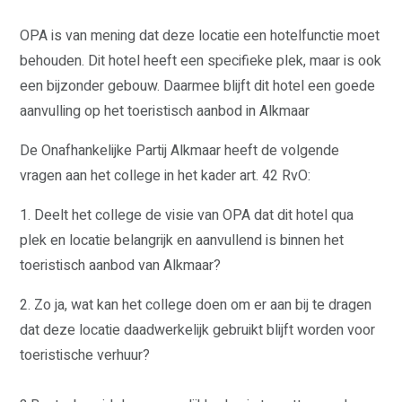
OPA is van mening dat deze locatie een hotelfunctie moet
WAAR STAAN WIJ VOOR?
behouden. Dit hotel heeft een specifieke plek, maar is ook
VERKIEZINGSPROGRAMMA
een bijzonder gebouw. Daarmee blijft dit hotel een goede
STANDPUNTEN
aanvulling op het toeristisch aanbod in Alkmaar
VRIENDELIJKE OVERHEID
ERFGOED
VEILIGHEID
De Onafhankelijke Partij Alkmaar heeft de volgende
ZORG
vragen aan het college in het kader art. 42 RvO:
ECONOMIE
GROEN
WONEN
1. Deelt het college de visie van OPA dat dit hotel qua
CULTUUR EN KUNST
KLIMAAT
plek en locatie belangrijk en aanvullend is binnen het
VERKEER
SOCIAAL
toeristisch aanbod van Alkmaar?
DIVERSITEIT EN INTEGRATIE
ONDERWIJS
2. Zo ja, wat kan het college doen om er aan bij te dragen
SPORT
FINANCIËN
dat deze locatie daadwerkelijk gebruikt blijft worden voor
STRATEGISCHE POSITIE
FRACTIE
toeristische verhuur?
VICTOR KLOOS
GINO ZUCOTTI