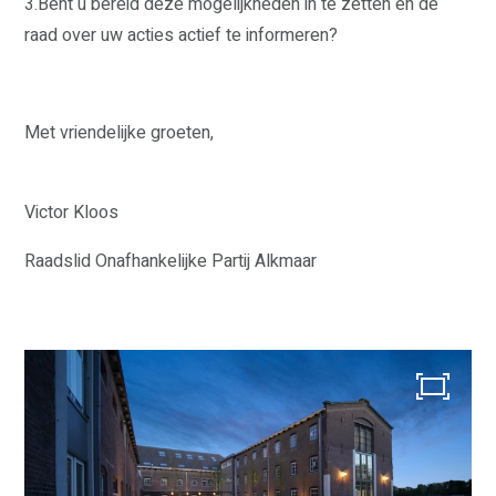
3.Bent u bereid deze mogelijkheden in te zetten en de
TIM VAN KRALINGEN
HENK ADRIAANSE
raad over uw acties actief te informeren?
MARIANNE VELDERS
LAURENS LAKEMAN
WETHOUDER
BESTUUR
PEIL
Met vriendelijke groeten,
INFO ONAFHANKELIJKE
PARTIJ ALKMAAR
Victor Kloos
ACTUEEL
CONTACT
Raadslid Onafhankelijke Partij Alkmaar