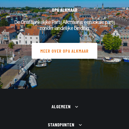
PARTIJ ALKMAAR
OPA ALKMAAR
ACTUEEL
CONTACT
De Onafhankelijke Partij Alkmaar is een lokale partij
zonder landelijke binding.
MEER OVER OPA ALKMAAR
ALGEMEEN
STANDPUNTEN