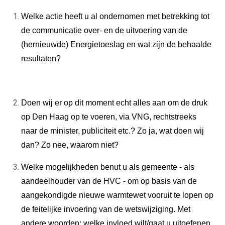
BESTUUR
PEIL
Welke actie heeft u al ondernomen met betrekking tot
INFO ONAFHANKELIJKE
de communicatie over- en de uitvoering van de
PARTIJ ALKMAAR
(hernieuwde) Energietoeslag en wat zijn de behaalde
ACTUEEL
resultaten?
CONTACT
Doen wij er op dit moment echt alles aan om de druk
op Den Haag op te voeren, via VNG, rechtstreeks
naar de minister, publiciteit etc.? Zo ja, wat doen wij
dan? Zo nee, waarom niet?
Welke mogelijkheden benut u als gemeente - als
aandeelhouder van de HVC - om op basis van de
aangekondigde nieuwe warmtewet vooruit te lopen op
de feitelijke invoering van de wetswijziging. Met
andere woorden: welke invloed wilt/gaat u uitoefenen,