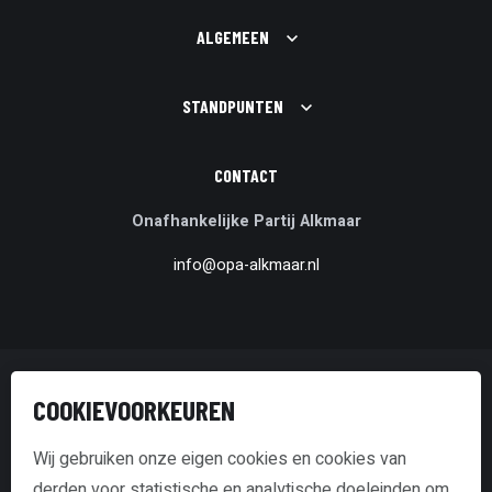
ALGEMEEN
STANDPUNTEN
CONTACT
Onafhankelijke Partij Alkmaar
info@opa-alkmaar.nl
© Onafhankelijke Partij Alkmaar
COOKIEVOORKEUREN
Disclaimer & Copyright
Wij gebruiken onze eigen cookies en cookies van
derden voor statistische en analytische doeleinden om