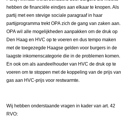
STANDPUNTEN
hebben de financiële eindjes aan elkaar te knopen. Als
VRIENDELIJKE OVERHEID
partij met een stevige sociale paragraaf in haar
ERFGOED
VEILIGHEID
partijprogramma trekt OPA zich de gang van zaken aan.
ZORG
ECONOMIE
OPA wil alle mogelijkheden aanpakken om de druk op
GROEN
Den Haag en HVC op te voeren en dus tempo maken
WONEN
CULTUUR EN KUNST
met de toegezegde Haagse gelden voor burgers in de
KLIMAAT
VERKEER
laagste inkomenscategorie die in de problemen komen.
SOCIAAL
DIVERSITEIT EN INTEGRATIE
En ook om als aandeelhouder van HVC de druk op te
ONDERWIJS
voeren om te stoppen met de koppeling van de prijs van
SPORT
FINANCIËN
gas aan HVC-prijs voor restwarmte.
STRATEGISCHE POSITIE
FRACTIE
VICTOR KLOOS
GINO ZUCOTTI
TIM VAN KRALINGEN
Wij hebben onderstaande vragen in kader van art. 42
HENK ADRIAANSE
RVO:
MARIANNE VELDERS
LAURENS LAKEMAN
WETHOUDER