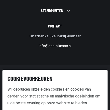
STANDPUNTEN
CONTACT
Onafhankelijke Partij Alkmaar
info@opa-alkmaar.nl
© Onafhankelijke Partij Alkmaar
COOKIEVOORKEUREN
Disclaimer & Copyright
Wij gebruiken onze eigen cookies en cookies van
derden voor statistische en analytische doeleinden om
Transparantieverklaring
u de beste ervaring op onze website te bieden.
Cookie policy