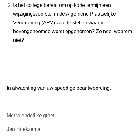
FINANCIËN
Is het college bereid om op korte termijn een
STRATEGISCHE POSITIE
wijzigingsvoorstel in de Algemene Plaatselijke
FRACTIE
Verordening (APV) voor te stellen waarin
VICTOR KLOOS
GINO ZUCOTTI
bovengenoemde wordt opgenomen? Zo nee, waarom
TIM VAN KRALINGEN
HENK ADRIAANSE
niet?
MARIANNE VELDERS
LAURENS LAKEMAN
WETHOUDER
BESTUUR
PEIL
INFO ONAFHANKELIJKE
PARTIJ ALKMAAR
In afwachting van uw spoedige beantwoording.
ACTUEEL
CONTACT
Met vriendelijke groet,
Jan Hoekzema