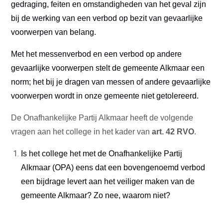
gedraging, feiten en omstandigheden van het geval zijn
bij de werking van een verbod op bezit van gevaarlijke
voorwerpen van belang.
Met het messenverbod en een verbod op andere
gevaarlijke voorwerpen stelt de gemeente Alkmaar een
WAAR STAAN WIJ VOOR?
norm; het bij je dragen van messen of andere gevaarlijke
VERKIEZINGSPROGRAMMA
voorwerpen wordt in onze gemeente niet getolereerd.
STANDPUNTEN
De Onafhankelijke Partij Alkmaar heeft de volgende
VRIENDELIJKE OVERHEID
ERFGOED
vragen aan het college in het kader van
art. 42 RVO
.
VEILIGHEID
ZORG
ECONOMIE
Is het college het met de Onafhankelijke Partij
GROEN
WONEN
Alkmaar (OPA) eens dat een bovengenoemd verbod
CULTUUR EN KUNST
een bijdrage levert aan het veiliger maken van de
KLIMAAT
VERKEER
gemeente Alkmaar? Zo nee, waarom niet?
SOCIAAL
DIVERSITEIT EN INTEGRATIE
ONDERWIJS
SPORT